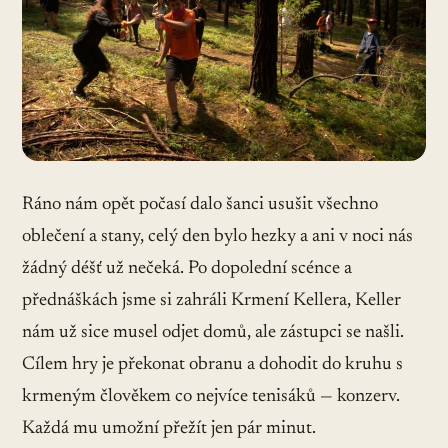
Ráno nám opět počasí dalo šanci usušit všechno
oblečení a stany, celý den bylo hezky a ani v noci nás
žádný déšť už nečeká. Po dopolední scénce a
přednáškách jsme si zahráli Krmení Kellera, Keller
nám už sice musel odjet domů, ale zástupci se našli.
Cílem hry je překonat obranu a dohodit do kruhu s
krmeným člověkem co nejvíce tenisáků — konzerv.
Každá mu umožní přežít jen pár minut.