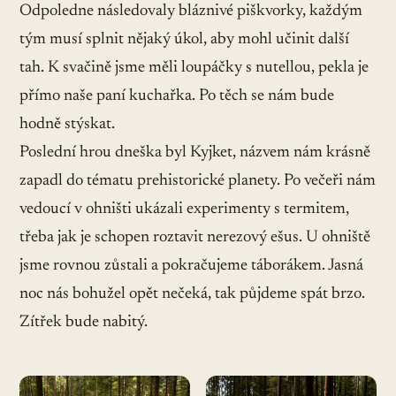
Odpoledne následovaly bláznivé piškvorky, každým
tým musí splnit nějaký úkol, aby mohl učinit další
tah. K svačině jsme měli loupáčky s nutellou, pekla je
přímo naše paní kuchařka. Po těch se nám bude
hodně stýskat.
Poslední hrou dneška byl Kyjket, názvem nám krásně
zapadl do tématu prehistorické planety. Po večeři nám
vedoucí v ohništi ukázali experimenty s termitem,
třeba jak je schopen roztavit nerezový ešus. U ohniště
jsme rovnou zůstali a pokračujeme táborákem. Jasná
noc nás bohužel opět nečeká, tak půjdeme spát brzo.
Zítřek bude nabitý.