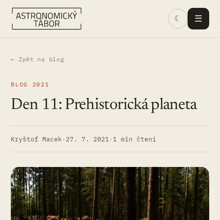
Skip
☰
☾︎
to
Astronomický
content
tábor
← Zpět na blog
BLOG 2021
Den 11: Prehistorická planeta
Kryštof Macek
·
27. 7. 2021
·
1 min čtení