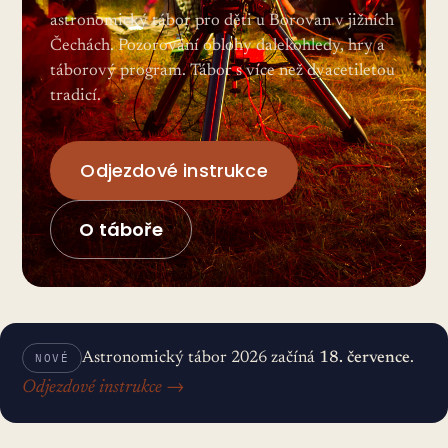
astronomický tábor pro děti u Borovan v jižních
Čechách. Pozorování oblohy dalekohledy, hry a
táborový program. Tábor s více než dvacetiletou
tradicí.
Odjezdové instrukce
O táboře
Astronomický tábor 2026 začíná
18. července
.
NOVÉ
Odjezdové instrukce →