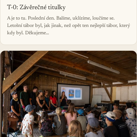
T-0: Závěrečné titulky
A je to tu. Poslední den. Balíme, uklízíme, loučíme se.
Letošní tábor byl, jak jinak, než opět ten nejlepší tábor, který
kdy byl. Děkujeme…