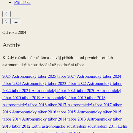
Přihláška
☾︎
☾︎
☰
Od roku 2004
Archiv
Každý ročník má své téma a svůj příběh — od prvních Letních
astronomických soustředění až po dnešní tábor.
2025
Astronomický tábor 2025
tábor
2024
Astronomický tábor 2024
tábor
2023
Astronomický tábor 2023
tábor
2022
Astronomický tábor
2022
tábor
2021
Astronomický tábor 2021
tábor
2020
Astronomický
tábor 2020
tábor
2019
Astronomický tábor 2019
tábor
2018
Astronomický tábor 2018
tábor
2017
Astronomický tábor 2017
tábor
2016
Astronomický tábor 2016
tábor
2015
Astronomický tábor 2015
tábor
2014
Astronomický tábor 2014
tábor
2013
Astronomický tábor
2013
tábor
2012
Letní astronomické soustředění
soustředění
2011
Letní