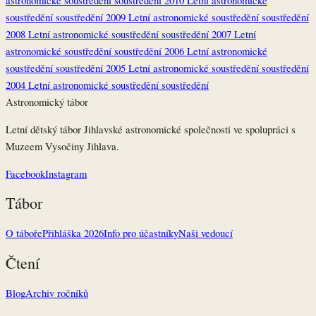
astronomické soustředění
soustředění
2010
Letní astronomické
soustředění
soustředění
2009
Letní astronomické soustředění
soustředění
2008
Letní astronomické soustředění
soustředění
2007
Letní
astronomické soustředění
soustředění
2006
Letní astronomické
soustředění
soustředění
2005
Letní astronomické soustředění
soustředění
2004
Letní astronomické soustředění
soustředění
Astronomický tábor
Letní dětský tábor Jihlavské astronomické společnosti ve spolupráci s
Muzeem Vysočiny Jihlava.
Facebook
Instagram
Tábor
O táboře
Přihláška 2026
Info pro účastníky
Naši vedoucí
Čtení
Blog
Archiv ročníků