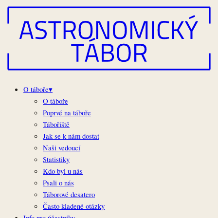
Skip
A
to
t
content
O táboře
▾
O táboře
Poprvé na táboře
Tábořiště
Jak se k nám dostat
Naši vedoucí
Statistiky
Kdo byl u nás
Psali o nás
Táborové desatero
Často kladené otázky
Info pro účastníky