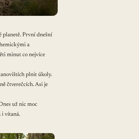
 planetě. První dnešní
 chemickými a
ti minut co nejvíce
anovištích plnit úkoly.
ě čtverečcích. Asi je
 Dnes už nic moc
i vítaná.