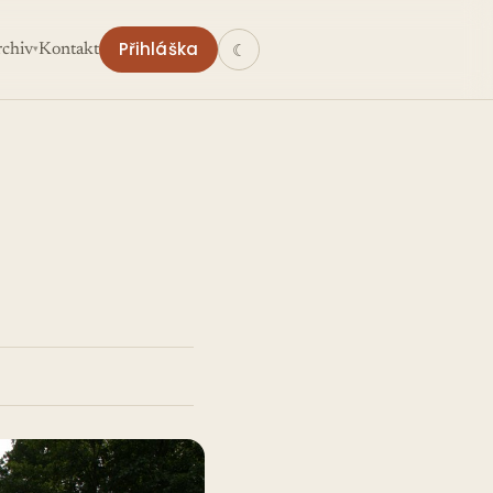
Přihláška
☾︎
chiv
Kontakt
▾