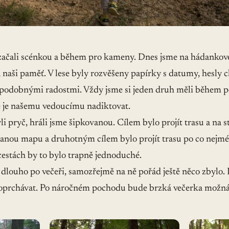
začali scénkou a během pro kameny. Dnes jsme na hádankové
 naši paměť. V lese byly rozvěšeny papírky s datumy, hesly
 podobnými radostmi. Vždy jsme si jeden druh měli během pě
 je našemu vedoucímu nadiktovat.
 pryč, hráli jsme šipkovanou. Cílem bylo projít trasu a na st
anou mapu a druhotným cílem bylo projít trasu po co nejmén
cestách by to bylo trapně jednoduché.
 dlouho po večeři, samozřejmě na ně pořád ještě něco zbylo.
poprchávat. Po náročném pochodu bude brzká večerka možná 