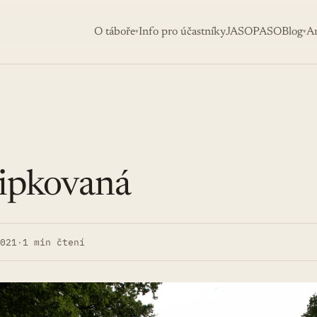
O táboře
Info pro účastníky
JASO
PASO
Blog
Ar
▾
▾
Šipkovaná
021
·
1 min čtení