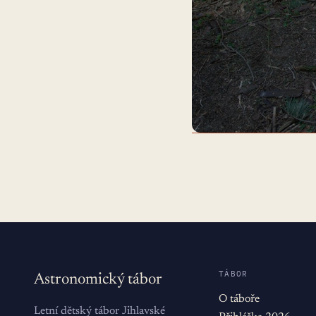
TÁBOR
Astronomický tábor
O táboře
Letní dětský tábor Jihlavské